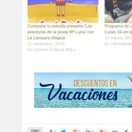
Comparte tu estrella presenta ‘Las
Programa de a
aventuras de la pirata Mª Luisa’ con
Lunes 16 en la
La Lámpara Mágica
15 marzo, 201
11 noviembre, 2015
En «Actividad
En «Centro Cultural MQ.»
share
0
0
0
0