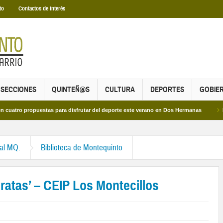
to
Contactos de interés
SECCIONES
QUINTEÑ@S
CULTURA
DEPORTES
GOBIE
 propuestas para disfrutar del deporte este verano en Dos Hermanas
Más de d
ral MQ.
Biblioteca de Montequinto
iratas’ – CEIP Los Montecillos