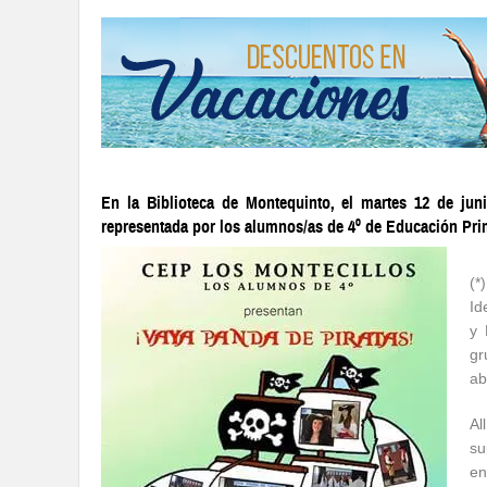
En la Biblioteca de Montequinto, el martes 12 de jun
representada por los alumnos/as de 4º de Educación Pri
(*
Id
y 
gr
ab
Al
su
en