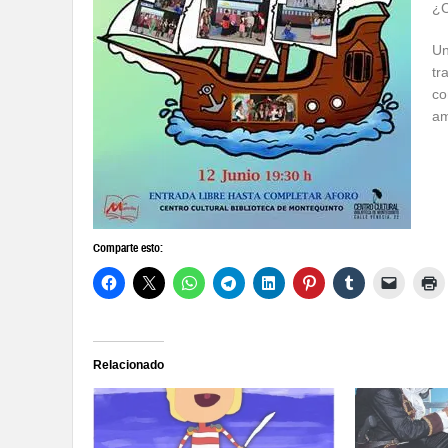
¿C
Un
tr
co
am
Comparte esto:
Relacionado