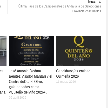
Next :
e
Última Fase de los Campeonatos de Andalucia de Selecciones
Provinciales Infantiles
tes
José Antonio Biedma
Candidatos/as entidad
Benítez, Asador Margari y el
Quinteña 2026
s
Centro deDía El Olivo,
16 marzo 2026
galardonados como
mana
«Quiteño del Año 2026».
06 abril 2026