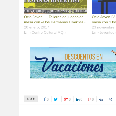
Ocio Joven III, Talleres de juegos de
Ocio Joven IV,
mesa con «Dos Hermanas Divertida»
mesa con “Dos
20 enero, 2017
23 noviembre,
En «Centro Cultural MQ.»
En «Juventud
share
0
0
0
0