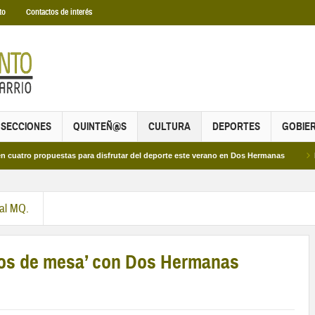
to
Contactos de interés
SECCIONES
QUINTEÑ@S
CULTURA
DEPORTES
GOBIE
propuestas para disfrutar del deporte este verano en Dos Hermanas
Más de do
ral MQ.
s de mesa’ con Dos Hermanas