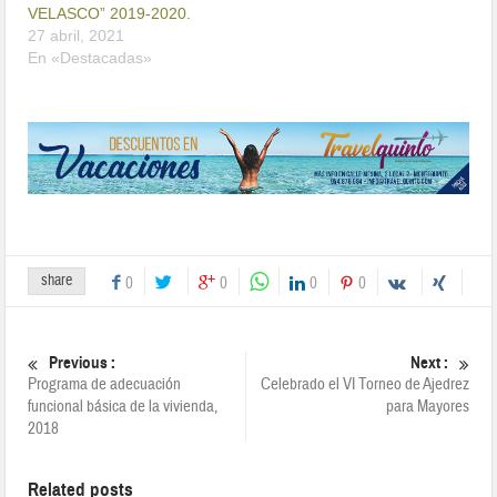
VELASCO” 2019-2020.
27 abril, 2021
En «Destacadas»
share
0
0
0
0
Previous :
Next :
Programa de adecuación
Celebrado el VI Torneo de Ajedrez
funcional básica de la vivienda,
para Mayores
2018
Related posts