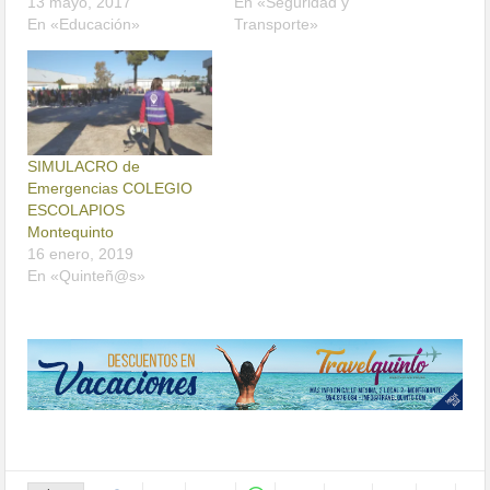
13 mayo, 2017
En «Seguridad y
En «Educación»
Transporte»
SIMULACRO de
Emergencias COLEGIO
ESCOLAPIOS
Montequinto
16 enero, 2019
En «Quinteñ@s»