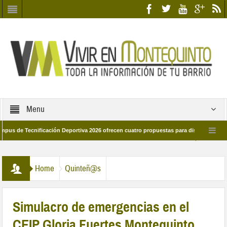
Menu
 Tecnificación Deportiva 2026 ofrecen cuatro propuestas para disfrutar del deport
ía 28 de marzo por las calles del barrio
Candidatos/as entidad Quinteña 20
Home
Quinteñ@s
Simulacro de emergencias en el
CEIP Gloria Fuertes Montequinto