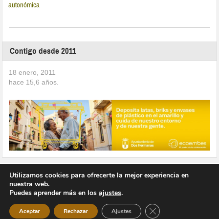
autonómica
Contigo desde 2011
18 enero, 2011
hace
15,6
años.
Utilizamos cookies para ofrecerte la mejor experiencia en
nuestra web.
Puedes aprender más en los
ajustes
.
Copyright © 2026 Vivir en Montequinto Periódico Digital
Cerrar el banner de 
Aceptar
Rechazar
Ajustes