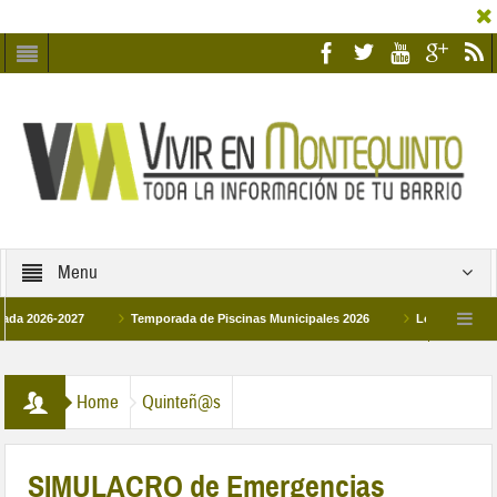
Menu
26-2027
Temporada de Piscinas Municipales 2026
Los Campus de Tecnif
a 2026
La hermanadad Humildad y Pilar de Montequinto procesionará el día 28 d
Home
Quinteñ@s
SIMULACRO de Emergencias