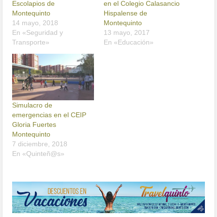
Escolapios de
en el Colegio Calasancio
Montequinto
Hispalense de
14 mayo, 2018
Montequinto
En «Seguridad y
13 mayo, 2017
Transporte»
En «Educación»
Simulacro de
emergencias en el CEIP
Gloria Fuertes
Montequinto
7 diciembre, 2018
En «Quinteñ@s»