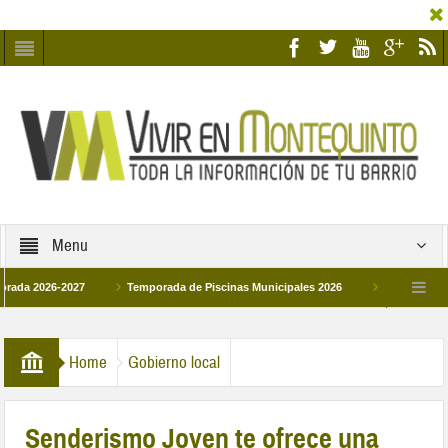
Menu
026-2027
Temporada de Piscinas Municipales 2026
Los Campus de Tecni
ña 2026
La hermanadad Humildad y Pilar de Montequinto procesionará el día 28 
Home
Gobierno local
Senderismo Joven te ofrece una