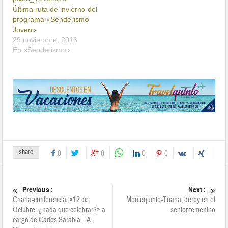
Última ruta de invierno del
programa «Senderismo
Joven»
29 noviembre, 2016
En «Senderismo»
share
0
0
0
0
Previous :
Next :
Charla-conferencia: «12 de
Montequinto-Triana, derby en el
Octubre: ¿nada que celebrar?» a
senior femenino
cargo de Carlos Sarabia – A.