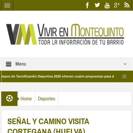
Menu
 Tecnificación Deportiva 2026 ofrecen cuatro propuestas para disfrutar del deport
día 28 de marzo por las calles del barrio
Candidatos/as entidad Quinteña 20
Home
Deportes
SEÑAL Y CAMINO VISITA
CORTEGANA (HUELVA)