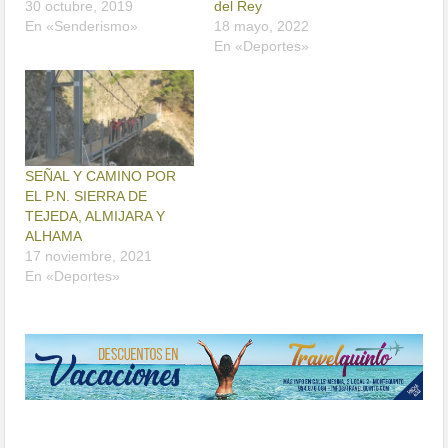
30 octubre, 2019
del Rey
En «Senderismo»
18 mayo, 2022
En «Deportes»
SEÑAL Y CAMINO POR
EL P.N. SIERRA DE
TEJEDA, ALMIJARA Y
ALHAMA
17 noviembre, 2021
En «Deportes»