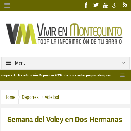
Menu
e Tecnificación Deportiva 2026 ofrecen cuatro propuestas para disfrutar del deport
día 28 de marzo por las calles del barrio
Candidatos/as entidad Quinteña 20
Home
Deportes
Voleibol
Semana del Voley en Dos Hermanas