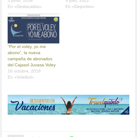
3 junio, 2016
9 julio, 2022
En «Destacadas»
En «Deportes»
“Por el voley, yo me
abono”, la nueva
campaña de abonados
del Cajasol Juvasa Voley
16 octubre, 2018
En «Voleibol»