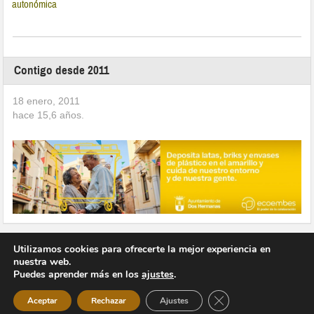
autonómica
Contigo desde 2011
18 enero, 2011
hace
15,6
años.
Utilizamos cookies para ofrecerte la mejor experiencia en
nuestra web.
Puedes aprender más en los
ajustes
.
Copyright © 2026 Vivir en Montequinto Periódico Digital
Cerrar el banner de 
Aceptar
Rechazar
Ajustes