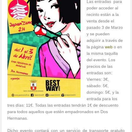
Las entradas para
poder acceder al
recinto están a la
venta desde el
pasado 3 de Marzo
y se pueden
adquirir a través de
la página
web
o en
la misma taquilla
del evento. Los
precios de las
entradas son:
Viernes: 3€,
sábado: 5€,
domingo: 5€, y la
entrada para los
tres días: 11€. Todas las entradas tendrán 1€ de descuento
para todos aquellos que estén empadronados en Dos
Hermanas.
Dicho evento contará con un servicio de transporte gratuito