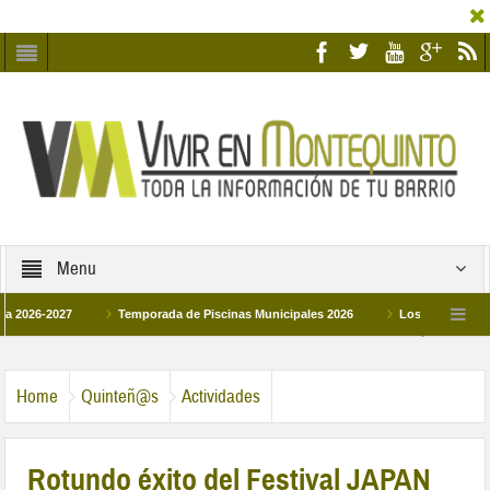
Menu
027
Temporada de Piscinas Municipales 2026
Los Campus de Tecnificac
6
La hermanadad Humildad y Pilar de Montequinto procesionará el día 28 de ma
Home
Quinteñ@s
Actividades
Rotundo éxito del Festival JAPAN