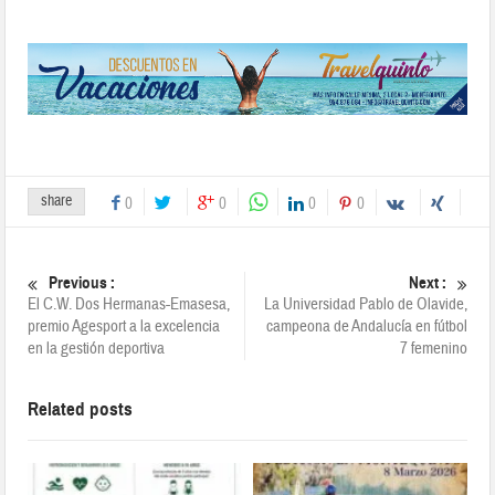
share
0
0
0
0
Previous :
Next :
El C.W. Dos Hermanas-Emasesa,
La Universidad Pablo de Olavide,
premio Agesport a la excelencia
campeona de Andalucía en fútbol
en la gestión deportiva
7 femenino
Related posts