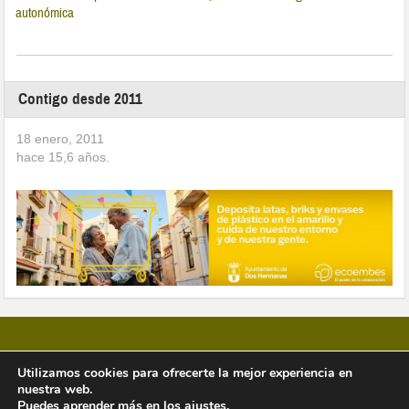
autonómica
Contigo desde 2011
18 enero, 2011
hace
15,6
años.
Utilizamos cookies para ofrecerte la mejor experiencia en
nuestra web.
Copyright © 2026 Vivir en Montequinto Periódico Digital
Puedes aprender más en los
ajustes
.