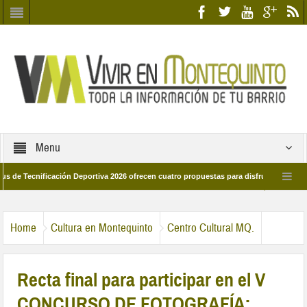
Menu
icación Deportiva 2026 ofrecen cuatro propuestas para disfrutar del deporte este 
de marzo por las calles del barrio
Candidatos/as entidad Quinteña 2026
Home
Cultura en Montequinto
Centro Cultural MQ.
Recta final para participar en el V
CONCURSO DE FOTOGRAFÍA: