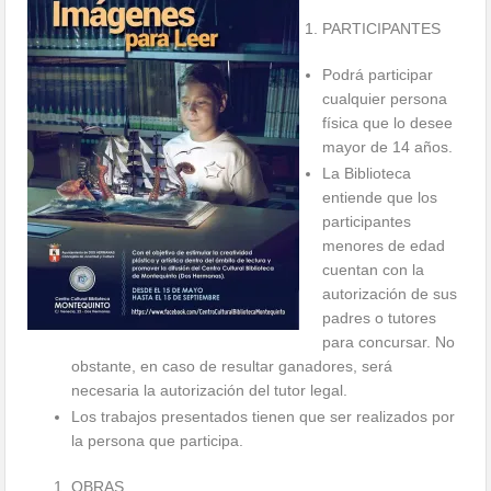
PARTICIPANTES
Podrá participar
cualquier persona
física que lo desee
mayor de 14 años.
La Biblioteca
entiende que los
participantes
menores de edad
cuentan con la
autorización de sus
padres o tutores
para concursar. No
obstante, en caso de resultar ganadores, será
necesaria la autorización del tutor legal.
Los tra
bajos presentados tienen que ser realizados por
la persona que participa.
OBRAS