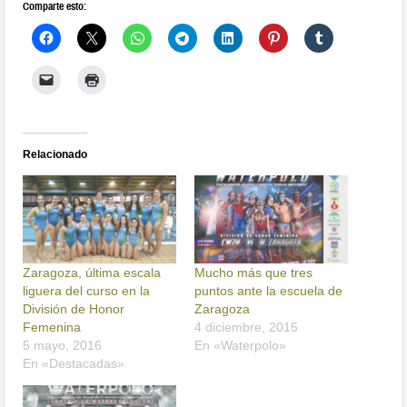
Comparte esto:
Relacionado
Zaragoza, última escala
Mucho más que tres
liguera del curso en la
puntos ante la escuela de
División de Honor
Zaragoza
Femenina
4 diciembre, 2015
5 mayo, 2016
En «Waterpolo»
En «Destacadas»