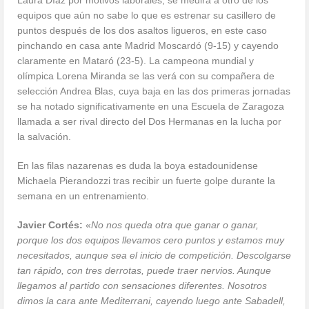
Laura Díaz por motivos laborales, se medirá a otro de los
equipos que aún no sabe lo que es estrenar su casillero de
puntos después de los dos asaltos ligueros, en este caso
pinchando en casa ante Madrid Moscardó (9-15) y cayendo
claramente en Mataró (23-5). La campeona mundial y
olímpica Lorena Miranda se las verá con su compañera de
selección Andrea Blas, cuya baja en las dos primeras jornadas
se ha notado significativamente en una Escuela de Zaragoza
llamada a ser rival directo del Dos Hermanas en la lucha por
la salvación.
En las filas nazarenas es duda la boya estadounidense
Michaela Pierandozzi tras recibir un fuerte golpe durante la
semana en un entrenamiento.
Javier Cortés:
«
No nos queda otra que ganar o ganar,
porque los dos equipos llevamos cero puntos y estamos muy
necesitados, aunque sea el inicio de competición. Descolgarse
tan rápido, con tres derrotas, puede traer nervios. Aunque
llegamos al partido con sensaciones diferentes. Nosotros
dimos la cara ante Mediterrani, cayendo luego ante Sabadell,