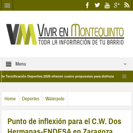
Menu
icación Deportiva 2026 ofrecen cuatro propuestas para disfrutar del deporte este 
de marzo por las calles del barrio
Candidatos/as entidad Quinteña 2026
Home
Deportes
Waterpolo
Punto de inflexión para el C.W. Dos
Hermanas-ENDESA en Zaragoza