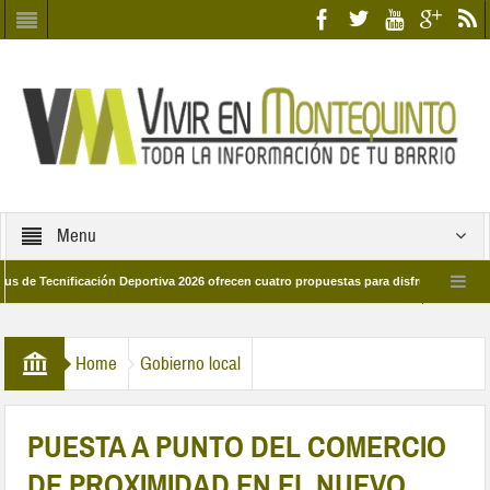
Menu
nificación Deportiva 2026 ofrecen cuatro propuestas para disfrutar del deporte es
28 de marzo por las calles del barrio
Candidatos/as entidad Quinteña 2026
Home
Gobierno local
PUESTA A PUNTO DEL COMERCIO
DE PROXIMIDAD EN EL NUEVO