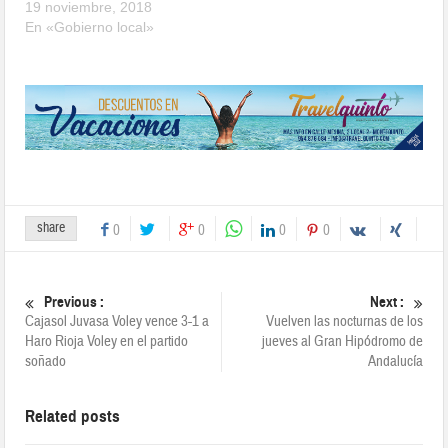
19 noviembre, 2018
En «Gobierno local»
share
0
0
0
0
Previous :
Next :
Cajasol Juvasa Voley vence 3-1 a
Vuelven las nocturnas de los
Haro Rioja Voley en el partido
jueves al Gran Hipódromo de
soñado
Andalucía
Related posts