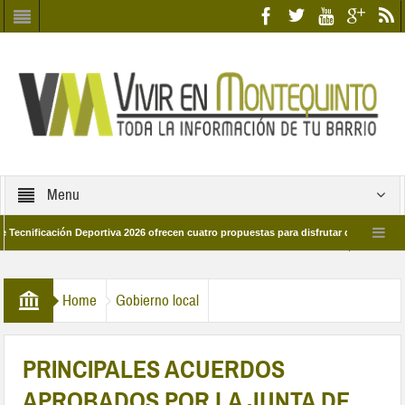
Menu
ación Deportiva 2026 ofrecen cuatro propuestas para disfrutar del deporte este ver
marzo por las calles del barrio
Candidatos/as entidad Quinteña 2026
Home
Gobierno local
PRINCIPALES ACUERDOS
APROBADOS POR LA JUNTA DE