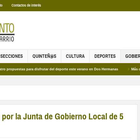
to
Contactos de interés
SECCIONES
QUINTEÑ@S
CULTURA
DEPORTES
GOBIE
stas para disfrutar del deporte este verano en Dos Hermanas
Más de dos mil e
por la Junta de Gobierno Local de 5