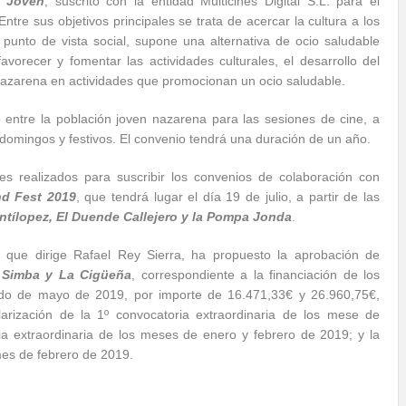
 Joven
, suscrito con la entidad Multicines Digital S.L. para el
Entre sus objetivos principales se trata de acercar la cultura a los
punto de vista social, supone una alternativa de ocio saludable
vorecer y fomentar las actividades culturales, el desarrollo del
ud nazarena en actividades que promocionan un ocio saludable.
o entre la población joven nazarena para las sesiones de cine, a
, domingos y festivos. El convenio tendrá una duración de un año.
s realizados para suscribir los convenios de colaboración con
nd Fest 2019
, que tendrá lugar el día 19 de julio, a partir de las
ntílopez, El Duende Callejero y la Pompa Jonda
.
, que dirige Rafael Rey Sierra, ha propuesto la aprobación de
s Simba y La Cigüeña
, correspondiente a la financiación de los
riodo de mayo de 2019, por importe de 16.471,33€ y 26.960,75€,
arización de la 1º convocatoria extraordinaria de los mese de
a extraordinaria de los meses de enero y febrero de 2019; y la
 mes de febrero de 2019.