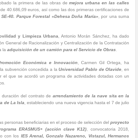
obado la primera de las obras de
mejora urbana en las calles
al de 40.686,09 euros, así como las dos primeras certificaciones de
a SE-40. Parque Forestal «Dehesa Doña María»
, por una suma
ovilidad y Limpieza Urbana
, Antonio Morán Sánchez, ha dado
ión General de Racionalización y Centralización de la Contratación
a la
adquisición de un camión para el Servicio de Obras
.
Promoción Económica e Innovación
, Carmen Gil Ortega, ha
 la subvención concedida a la
Universidad Pablo de Olavide
, en
or el que se acordó un programa de actividades dotadas con un
os.
e duración del contrato de
arrendamiento de la nave sita en la
ra de La Isla
, estableciendo una nueva vigencia hasta el 7 de julio
s personas beneficiarias en el proceso de selección del
proyecto
programa ERASMUS+ (acción clave K12)
, convocatoria 2018,
io con los
IES Arenal, Gonzalo Nazareno, Vistazul, Hermanos