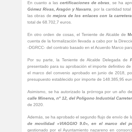
En cuanto a las
certificaciones de obras
, se ha apr
Gómez Rivas, Aragón y Navarra
, por la cantidad tot
las obras de
mejora de los enlaces con la carreter
total de 68.702,7 euros.
En otro orden de cosas, el Teniente de Alcalde de
M
cuenta de la formalización llevada a cabo por la Direcc
-DGRCC- del contrato basado en el Acuerdo Marco par
Por su parte, la Teniente de Alcalde Delegada de
presentado para su aprobación el importe definitivo de
el marco del convenio aprobado en junio de 2018, p
presupuesto establecido por importe de 148.385,95 eur
Asimismo, se ha autorizado la prórroga por un año d
calle Minerva, nº 12, del Polígono Industrial Carrete
de 2020.
Además, se ha aprobado el segundo flujo de envío de la
de movilidad «VIAGGIO 9.0», en el marco del 
gestionado por el Ayuntamiento nazareno en consorc