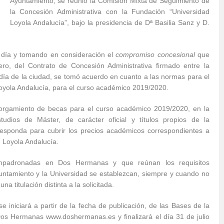
Ayuntamiento, se reunió la Comisión Mixta de Seguimiento de
la Concesión Administrativa con la Fundación “Universidad
Loyola Andalucía”, bajo la presidencia de Dª Basilia Sanz y D.
 día y tomando en consideración el
compromiso concesional
que
ro, del Contrato de Concesión Administrativa firmado entre la
ldía de la ciudad, se tomó acuerdo en cuanto a las normas para el
oyola Andalucía, para el curso académico 2019/2020.
torgamiento de becas para el curso académico 2019/2020, en la
os de Máster, de carácter oficial y títulos propios de la
responda para cubrir los precios académicos correspondientes a
d Loyola Andalucía.
 empadronadas en Dos Hermanas y que reúnan los requisitos
ntamiento y la Universidad se establezcan, siempre y cuando no
 titulación distinta a la solicitada.
se iniciará a partir de la fecha de publicación, de las Bases de la
os Hermanas www.doshermanas.es y finalizará el día 31 de julio