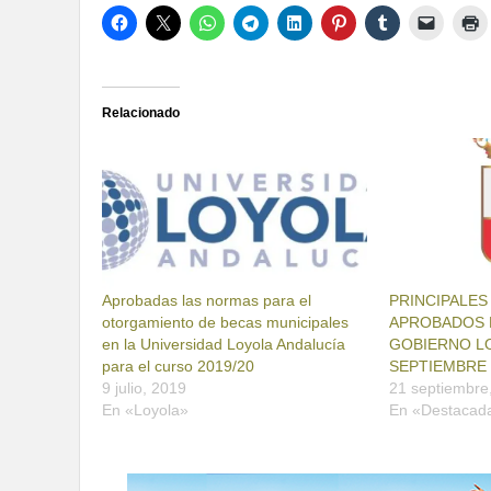
Relacionado
Aprobadas las normas para el
PRINCIPALE
otorgamiento de becas municipales
APROBADOS P
en la Universidad Loyola Andalucía
GOBIERNO LO
para el curso 2019/20
SEPTIEMBRE 
9 julio, 2019
21 septiembre
En «Loyola»
En «Destacad