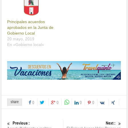
Principales acuerdos
aprobados en la Junta de
Gobierno Local
20 mayo, 2019
En «Gobierno local»
share
0
0
0
0
Previous :
Next :