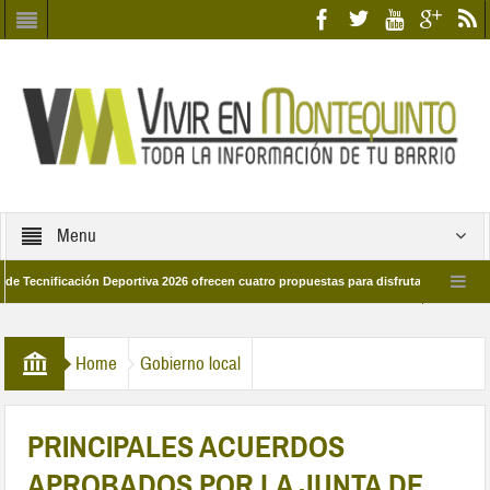
Menu
ficación Deportiva 2026 ofrecen cuatro propuestas para disfrutar del deporte este
 de marzo por las calles del barrio
Candidatos/as entidad Quinteña 2026
Home
Gobierno local
PRINCIPALES ACUERDOS
APROBADOS POR LA JUNTA DE