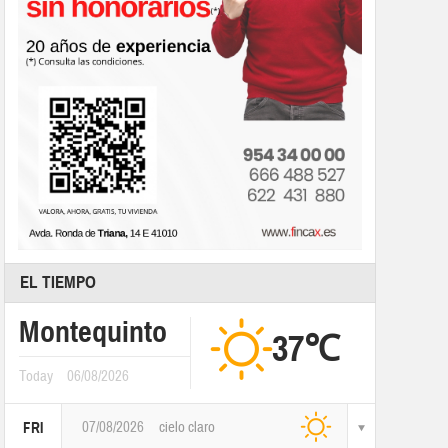
EL TIEMPO
Montequinto
37℃
Today
06/08/2026
07/08/2026
cielo claro
FRI