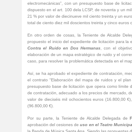
electromecánicas”, con un presupuesto base de licita
dispuesto en el art. 100 dela LCSP, de noventa y un mil
21 % por valor de diecinueve mil ciento treinta y un eu
total de ciento diez mil doscientos treinta y cinco euro
En otro orden de cosas, la Teniente de Alcalde Del
propuesto el inicio del expediente de licitación para la
Contra el Ruido en Dos Hermanas
, con el objeti
elaboración de un mapa estratégico de ruido y el corre
caso, para resolver la problemática detectada en el ma
Así, se ha aprobado el expediente de contratación, medi
el contrato “Elaboración del mapa de ruidos y el pla
presupuesto base de licitación que opera como límite 
de contratación, adecuado a los precios de mercado, de
valor de dieciséis mil ochocientos euros (16.800,00 €)
(96.800,00 €).
Por su parte, la Teniente de Alcalde Delegada de
F
aprobación del cesiones de
uso en el Teatro Municip
la Banda de Música Santa Ana. Siendo las propuestas de