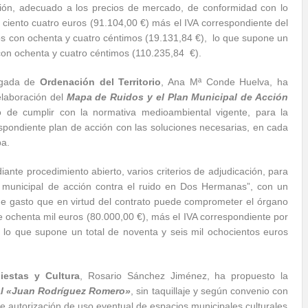
ción, adecuado a los precios de mercado, de conformidad con lo
 ciento cuatro euros (91.104,00 €) más el IVA correspondiente del
ros con ochenta y cuatro céntimos (19.131,84 €), lo que supone un
s con ochenta y cuatro céntimos (110.235,84 €).
egada de
Ordenación del Territorio
, Ana Mª Conde Huelva, ha
 elaboración del
Mapa de Ruidos y el Plan Municipal de Acción
vo de cumplir con la normativa medioambiental vigente, para la
spondiente plan de acción con las soluciones necesarias, en cada
pa.
ante procedimiento abierto, varios criterios de adjudicación, para
n municipal de acción contra el ruido en Dos Hermanas”, con un
de gasto que en virtud del contrato puede comprometer el órgano
 ochenta mil euros (80.000,00 €), más el IVA correspondiente por
, lo que supone un total de noventa y seis mil ochocientos euros
iestas y Cultura
, Rosario Sánchez Jiménez, ha propuesto la
al «Juan Rodríguez Romero»
, sin taquillaje y según convenio con
 autorización de uso eventual de espacios municipales culturales