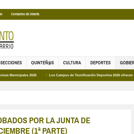
to
Contactos de interés
SECCIONES
QUINTEÑ@S
CULTURA
DEPORTES
GOBIE
pales 2026
Los Campus de Tecnificación Deportiva 2026 ofrecen cuatro propu
OBADOS POR LA JUNTA DE
CIEMBRE (1ª PARTE)