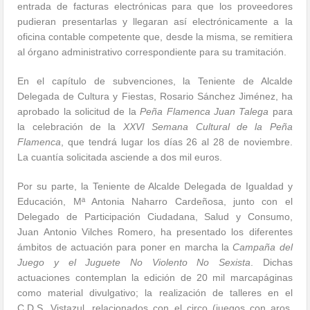
entrada de facturas electrónicas para que los proveedores
pudieran presentarlas y llegaran así electrónicamente a la
oficina contable competente que, desde la misma, se remitiera
al órgano administrativo correspondiente para su tramitación.
En el capítulo de subvenciones, la Teniente de Alcalde
Delegada de Cultura y Fiestas, Rosario Sánchez Jiménez, ha
aprobado la solicitud de la
Peña Flamenca Juan Talega
para
la celebración de la
XXVI Semana Cultural de la Peña
Flamenca
, que tendrá lugar los días 26 al 28 de noviembre.
La cuantía solicitada asciende a dos mil euros.
Por su parte, la Teniente de Alcalde Delegada de Igualdad y
Educación, Mª Antonia Naharro Cardeñosa, junto con el
Delegado de Participación Ciudadana, Salud y Consumo,
Juan Antonio Vilches Romero, ha presentado los diferentes
ámbitos de actuación para poner en marcha la
Campaña del
Juego y el Juguete No Violento No Sexista
. Dichas
actuaciones contemplan la edición de 20 mil marcapáginas
como material divulgativo; la realización de talleres en el
C.D.S. Vistazul, relacionados con el circo (juegos con aros,