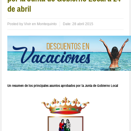
de abril
Posted by
Vivir en Montequinto
Date:
28 abril 2015
Un resumen de los principales asuntos aprobados por la Junta de Gobierno Local