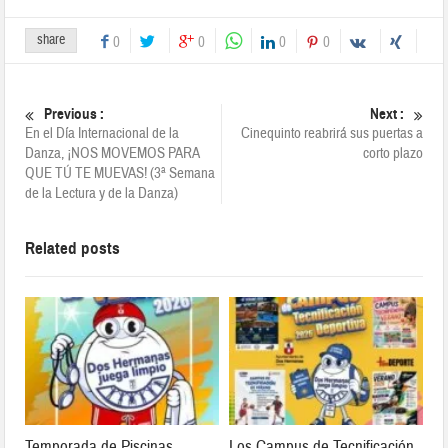
share
0
0
0
0
Previous :
Next :
En el Día Internacional de la
Cinequinto reabrirá sus puertas a
Danza, ¡NOS MOVEMOS PARA
corto plazo
QUE TÚ TE MUEVAS! (3ª Semana
de la Lectura y de la Danza)
Related posts
Temporada de Piscinas
Los Campus de Tecnificación