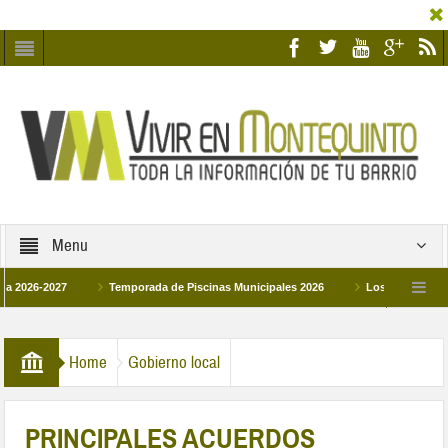
Menu
-2027
Temporada de Piscinas Municipales 2026
Los Campus de Tecnific
2026
La hermanadad Humildad y Pilar de Montequinto procesionará el día 28 de 
Home
Gobierno local
PRINCIPALES ACUERDOS