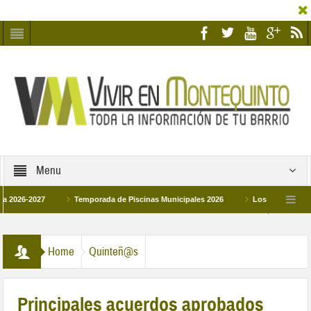
Menu
027
Temporada de Piscinas Municipales 2026
Los Campus de Tecnificac
26
La hermanadad Humildad y Pilar de Montequinto procesionará el día 28 de ma
Home
Quinteñ@s
Principales acuerdos aprobados