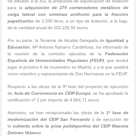
ha elevado a la JGL la propuesta de adjudicación de licitación
para la
adquisición de 274 contenedores metálicos de
carga lateral con sistemas antihurto para la fracción
papel/cartón
de 3.200 litros, a un tipo de licitación, a la baja,
de la cantidad anual de 252.226,92 euros.
Por su parte, la Teniente de Alcalde Delegada de
Igualdad y
Educación
, Mª Antonia Naharro Cardeñosa, ha informado de
la reunión de la comisión ejecutiva de la
Federación
Española de Universidades Populares (FEUP)
, que tendrá
lugar el próximo 6 de noviembre en Madrid, y a la que asisitirá
como miembro y representante de Dos Hermanas en la FEUP.
Respecto a las obras de la 9ª fase del proyecto de ejecución
de
Aula de Convivencia en CEIP Europa
, se ha aprobado la
certificación nº 2 por importe de 4.864,71 euros.
Asimismo, se han recepcionado las obras de la
1ª fase de
modernización del CEIP San Fernando
y de ejecución de
la
cubierta sobre la pista polideportiva del CEIP Maestra
Dolores Velasco
.