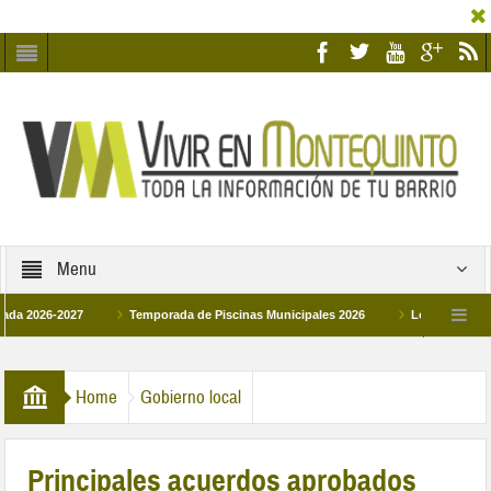
Menu
6-2027
Temporada de Piscinas Municipales 2026
Los Campus de Tecnifi
 2026
La hermanadad Humildad y Pilar de Montequinto procesionará el día 28 de
Home
Gobierno local
Principales acuerdos aprobados