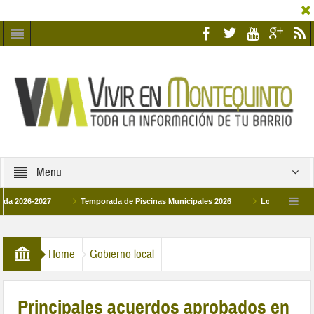
Menu
6-2027
Temporada de Piscinas Municipales 2026
Los Campus de Tecnifi
 2026
La hermanadad Humildad y Pilar de Montequinto procesionará el día 28 de
Home
Gobierno local
Principales acuerdos aprobados en