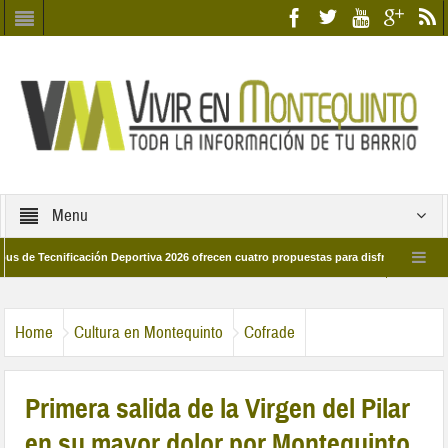
Menu
e Tecnificación Deportiva 2026 ofrecen cuatro propuestas para disfrutar del deport
día 28 de marzo por las calles del barrio
Candidatos/as entidad Quinteña 20
Home
Cultura en Montequinto
Cofrade
Primera salida de la Virgen del Pilar
en su mayor dolor por Montequinto.