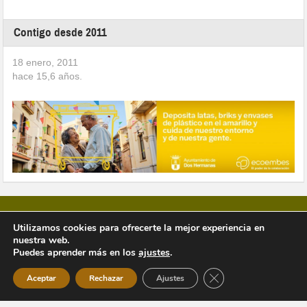
Contigo desde 2011
18 enero, 2011
hace
15,6
años.
Utilizamos cookies para ofrecerte la mejor experiencia en
nuestra web.
Copyright © 2026 Vivir en Montequinto Periódico Digital
Puedes aprender más en los
ajustes
.
Cerrar el banner de 
Aceptar
Rechazar
Ajustes