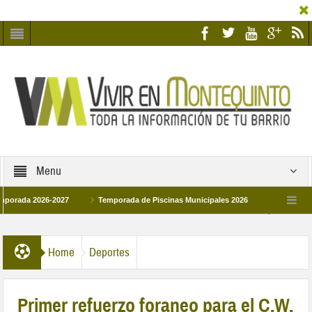
Menu
 2026-2027
Temporada de Piscinas Municipales 2026
Los Campus de Tec
paña 2026
La hermanadad Humildad y Pilar de Montequinto procesionará el día 
Home
Deportes
Primer refuerzo foraneo para el C.W.