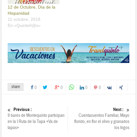
12 de Octubre, Día de la
Hispanidad
11 octubre, 2018
En «Quinteñ@s»
share
0
0
0
0
Previous :
Next :
9 bares de Montequinto participan
Cuentacuentos Familiar, Mayo
en la I Ruta de la Tapa «Va de
florido, en flor el olivo y granados
tapas»
los trigos