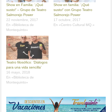
Show en Familia: ‘¡Qué
Show en familia: ‘¡Qué
susto!’ – Grupo de Teatro
susto!’ con Grupo Teatro
Salmorejo Power
Salmorejo Power
22 noviembre, 2017
17 octubre, 2017
En «Biblioteca de
En «Centro Cultural MQ.»
Montequinto»
Teatro filosófico: ‘Diálogos
para una vida sencilla’
16 mayo, 2018
En «Biblioteca de
Montequinto»