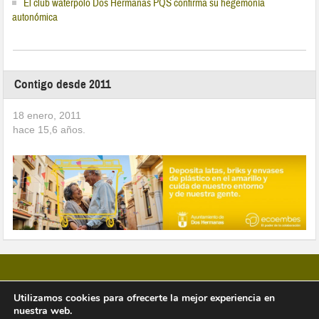
El club waterpolo Dos Hermanas PQS confirma su hegemonía
autonómica
Contigo desde 2011
18 enero, 2011
hace
15,6
años.
Utilizamos cookies para ofrecerte la mejor experiencia en
nuestra web.
Copyright © 2026 Vivir en Montequinto Periódico Digital