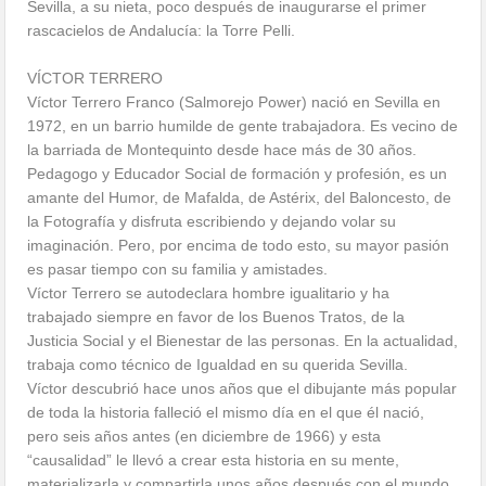
Sevilla, a su nieta, poco después de inaugurarse el primer
rascacielos de Andalucía: la Torre Pelli.
VÍCTOR TERRERO
Víctor Terrero Franco (Salmorejo Power) nació en Sevilla en
1972, en un barrio humilde de gente trabajadora. Es vecino de
la barriada de Montequinto desde hace más de 30 años.
Pedagogo y Educador Social de formación y profesión, es un
amante del Humor, de Mafalda, de Astérix, del Baloncesto, de
la Fotografía y disfruta escribiendo y dejando volar su
imaginación. Pero, por encima de todo esto, su mayor pasión
es pasar tiempo con su familia y amistades.
Víctor Terrero se autodeclara hombre igualitario y ha
trabajado siempre en favor de los Buenos Tratos, de la
Justicia Social y el Bienestar de las personas. En la actualidad,
trabaja como técnico de Igualdad en su querida Sevilla.
Víctor descubrió hace unos años que el dibujante más popular
de toda la historia falleció el mismo día en el que él nació,
pero seis años antes (en diciembre de 1966) y esta
“causalidad” le llevó a crear esta historia en su mente,
materializarla y compartirla unos años después con el mundo.