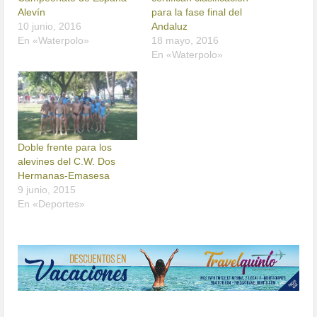
Alevín
para la fase final del
10 junio, 2016
Andaluz
En «Waterpolo»
18 mayo, 2016
En «Waterpolo»
Doble frente para los
alevines del C.W. Dos
Hermanas-Emasesa
9 junio, 2015
En «Deportes»