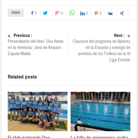
share
0
0
0
0
Previous :
Next :
Presentación del libro ‘Una llama
Clausura del programa de Ajedrez
en la memoria’, obra de Amparo
en la Escuela y entrega de
Zapata Matito
premios de los Trofeos de la VI
Liga Escolar
Related posts
El club waterpolo Dos
La falta de experiencia acaba