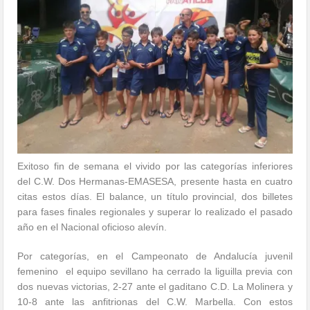
Exitoso fin de semana el vivido por las categorías inferiores
del C.W. Dos Hermanas-EMASESA, presente hasta en cuatro
citas estos días. El balance, un título provincial, dos billetes
para fases finales regionales y superar lo realizado el pasado
año en el Nacional oficioso alevín.
Por categorías, en el Campeonato de Andalucía juvenil
femenino el equipo sevillano ha cerrado la liguilla previa con
dos nuevas victorias, 2-27 ante el gaditano C.D. La Molinera y
10-8 ante las anfitrionas del C.W. Marbella. Con estos