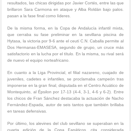
resultados, las chicas dirigidas por Javier Cortés, entre las que
brillaron Sara Carmona en ataque y Alba Roldán bajo palos.
pasan a la fase final como líderes.
De la misma forma, en la Copa de Andalucía infantil mixta,
que cerraba su fase preliminar en la sevillana piscina de
Hytasa, la victoria por 9-6 ante el ceutí C.N. Caballa permite al
Dos Hermanas-EMASESA, segundo de grupo, un cruce más
satisfactorio en la lucha por el título. En la misma, su rival será
de nuevo el equipo norteafricano.
En cuanto a la Liga Provincial, el filial nazareno, cuajado de
juveniles, cadetes e infantiles, se proclamaba campeón tras
imponerse en la gran final, disputada en el Centro Acuático de
Montequinto, al Épsilon por 17-13 (4-4, 3-1, 4-6 y 6-2). Entre
los chicos de Fran Sánchez destacaba la actuación de Nacho
Fernández-Espada, autor de seis tantos que también brillaba
en tareas defensivas.
Por último, los alevines del club sevillano se superaban en la
cuarta edición de la Copa Fanáticos, cita considerada