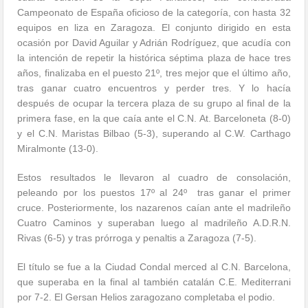
Campeonato de España oficioso de la categoría, con hasta 32
equipos en liza en Zaragoza. El conjunto dirigido en esta
ocasión por David Aguilar y Adrián Rodríguez, que acudía con
la intención de repetir la histórica séptima plaza de hace tres
años, finalizaba en el puesto 21º, tres mejor que el último año,
tras ganar cuatro encuentros y perder tres. Y lo hacía
después de ocupar la tercera plaza de su grupo al final de la
primera fase, en la que caía ante el C.N. At. Barceloneta (8-0)
y el C.N. Maristas Bilbao (5-3), superando al C.W. Carthago
Miralmonte (13-0).
Estos resultados le llevaron al cuadro de consolación,
peleando por los puestos 17º al 24º tras ganar el primer
cruce. Posteriormente, los nazarenos caían ante el madrileño
Cuatro Caminos y superaban luego al madrileño A.D.R.N.
Rivas (6-5) y tras prórroga y penaltis a Zaragoza (7-5).
El título se fue a la Ciudad Condal merced al C.N. Barcelona,
que superaba en la final al también catalán C.E. Mediterrani
por 7-2. El Gersan Helios zaragozano completaba el podio.