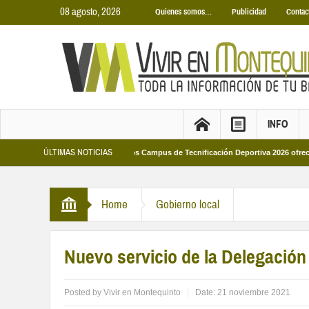
08 agosto, 2026
Quienes somos…
Publicidad
Contac
INFO
ÚLTIMAS NOTICIAS
unicipales 2026
Los Campus de Tecnificación Deportiva 2026 ofrecen cuatro 
Home
Gobierno local
Nuevo servicio de la Delegació
Posted by
Vivir en Montequinto
Date:
21 noviembre 2021