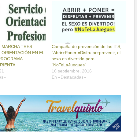
N MARCHA TRES
Campaña de prevención de las ITS;
 ORIENTACIÓN EN EL
“Abrir+Poner =Disfrutar+prevenir, el
PROGRAMA
sexo es divertido pero
RIENTA
“NoTeLaJuegues”
21
16 septiembre, 2016
as»
En «Destacadas»