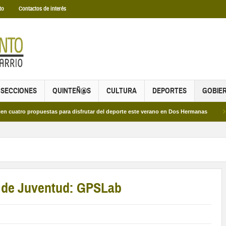
to
Contactos de interés
SECCIONES
QUINTEÑ@S
CULTURA
DEPORTES
GOBIE
propuestas para disfrutar del deporte este verano en Dos Hermanas
Más de dos
n de Juventud: GPSLab