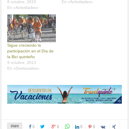
8 octubre, 2019
En «Actividades»
En «Actividades»
Sigue creciendo la
participación en el Día de
la Bici quinteño
9 octubre, 2013
En «Destacadas»
share
0
0
0
0