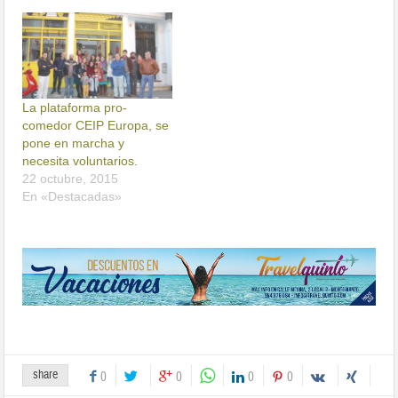
La plataforma pro-
comedor CEIP Europa, se
pone en marcha y
necesita voluntarios.
22 octubre, 2015
En «Destacadas»
share
0
0
0
0