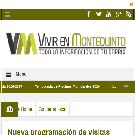
Menu
6-2027
Temporada de Piscinas Municipales 2026
Los Campus de Tecnifi
 2026
La hermanadad Humildad y Pilar de Montequinto procesionará el día 28 de
Home
Gobierno local
Nueva programación de visitas