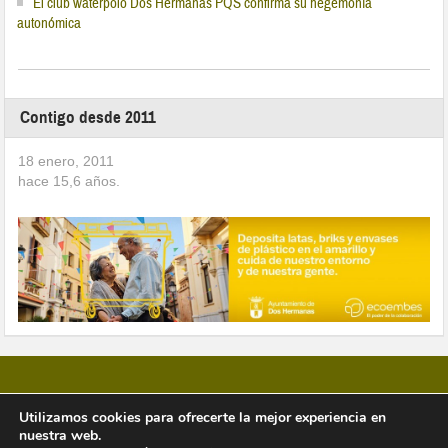
El club waterpolo Dos Hermanas PQS confirma su hegemonía
autonómica
Contigo desde 2011
18 enero, 2011
hace
15,6
años.
Utilizamos cookies para ofrecerte la mejor experiencia en
nuestra web.
Copyright © 2026 Vivir en Montequinto Periódico Digital