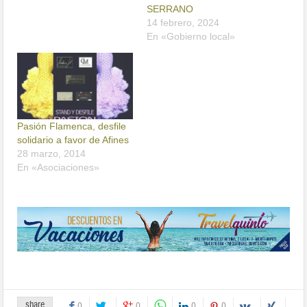
SERRANO
14 febrero, 2024
En «Gobierno local»
Pasión Flamenca, desfile
solidario a favor de Afines
28 marzo, 2014
En «Asociaciones»
share
0
0
0
0