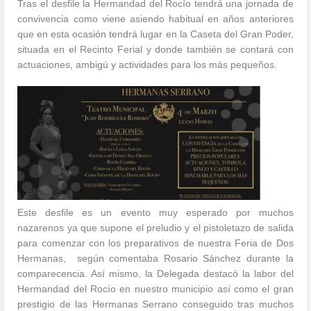
Tras el desfile la Hermandad del Rocío tendrá una jornada de
convivencia como viene asiendo habitual en años anteriores
que en esta ocasión tendrá lugar en la Caseta del Gran Poder,
situada en el Recinto Ferial y donde también se contará con
actuaciones, ambigú y actividades para los más pequeños.
Este desfile es un evento muy esperado por muchos
nazarenos ya que supone el preludio y el pistoletazo de salida
para comenzar con los preparativos de nuestra Feria de Dos
Hermanas, según comentaba Rosario Sánchez durante la
comparecencia. Así mismo, la Delegada destacó la labor del
Hermandad del Rocío en nuestro municipio así como el gran
prestigio de las Hermanas Serrano conseguido tras muchos