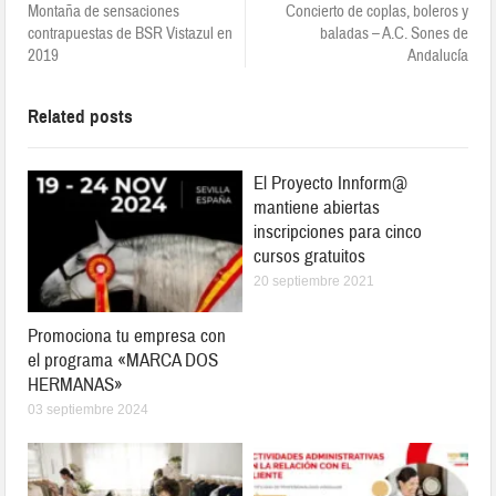
Montaña de sensaciones
Concierto de coplas, boleros y
contrapuestas de BSR Vistazul en
baladas – A.C. Sones de
2019
Andalucía
Related posts
El Proyecto Innform@
mantiene abiertas
inscripciones para cinco
cursos gratuitos
20 septiembre 2021
Promociona tu empresa con
el programa «MARCA DOS
HERMANAS»
03 septiembre 2024