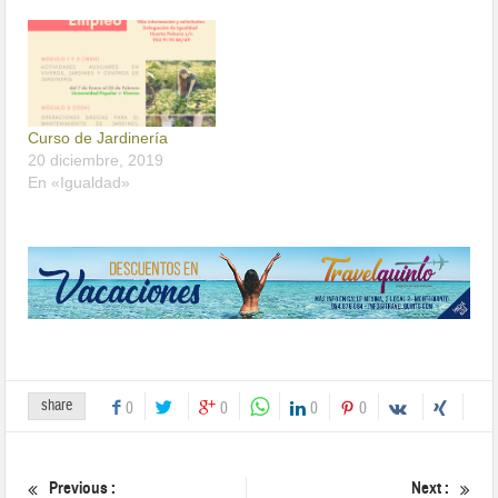
Curso de Jardinería
20 diciembre, 2019
En «Igualdad»
share
0
0
0
0
Previous :
Next :