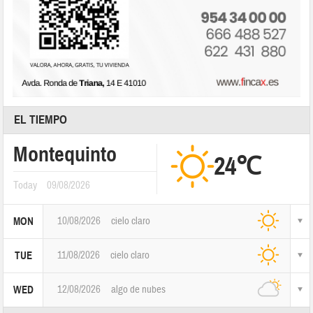
EL TIEMPO
Montequinto
24℃
Today
09/08/2026
10/08/2026
cielo claro
MON
11/08/2026
cielo claro
TUE
12/08/2026
algo de nubes
WED