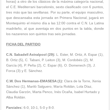
horas) a otro de los clásicos de la máxima categoría nacional,
el C.E. Mediterrani barcelonés, sexto clasificado con 6 puntos,
tres más que las sevillanas. Por su parte, el equipo masculino,
que descansaba esta jornada en Primera Nacional, jugará en
Montequinto el mismo día a las 12:00 contra el C.N. La Latina
madrileño, al que aventaja en dos puntos en la tabla, donde
los nazarenos son quintos tras seis jornadas.
FICHA DEL PARTIDO
C.N. Sabadell Astralpool (29):
L. Ester, M. Ortiz, A. Espar (1),
B. Ortiz (5), C. Tabani, P. Leiton (3), M. Cordobés (2), M.
García (4), P. Peña (2), C. Espar (6), O. Domenech (3), J.
Forca (3) y E. Sánchez.
C.W. Dos Hermanas-EMASESA (1):
Clara de la Torre, Xenia
Sánchez (1), Mariló Salguero, María Roldán, Lola Díaz,
Claudia Garzón, Marta Penco, Inés Ocaña, Isabel Hurtado y
Alba Roldán.
Parciales:
6-0, 10-1, 5-0 y 8-0.