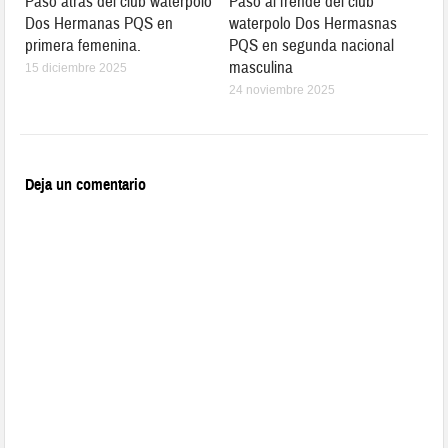
Paso atrás del club waterpolo
Paso al frende del club
Dos Hermanas PQS en
waterpolo Dos Hermasnas
primera femenina.
PQS en segunda nacional
masculina
15 diciembre 2025
24 noviembre 2025
Deja un comentario