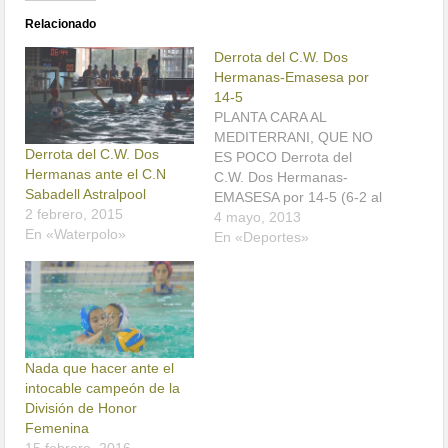
Relacionado
Derrota del C.W. Dos
Hermanas-Emasesa por
14-5
PLANTA CARA AL
MEDITERRANI, QUE NO
Derrota del C.W. Dos
ES POCO Derrota del
Hermanas ante el C.N
C.W. Dos Hermanas-
Sabadell Astralpool
EMASESA por 14-5 (6-2 al
2 febrero, 2015
descanso). Este domingo,
4 mayo, 2013
En «Waterpolo»
nuevo reto a las 12:00
En «Deportes»
ante el C.N. Sabadell
Astralpool, líder invicto El
C.W. Dos Hermanas-
EMASESA ha caído
derrotado por 14-5 ante el
C.E. Mediterrani en
Nada que hacer ante el
partido correspondiente a
intocable campeón de la
la…
División de Honor
Femenina
15 febrero, 2016