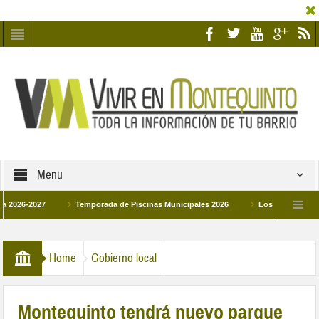
Menu
027
Temporada de Piscinas Municipales 2026
Los Campus de Tecnificac
26
La hermanadad Humildad y Pilar de Montequinto procesionará el día 28 de ma
Home
Gobierno local
Montequinto tendrá nuevo parque