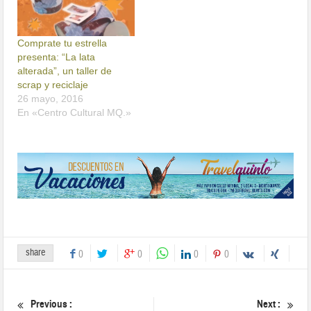
Comprate tu estrella
presenta: “La lata
alterada”, un taller de
scrap y reciclaje
26 mayo, 2016
En «Centro Cultural MQ.»
share
0
0
0
0
Previous :
Next :