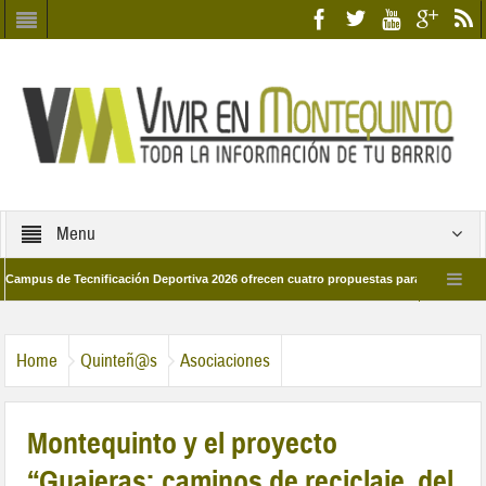
Menu
 de Tecnificación Deportiva 2026 ofrecen cuatro propuestas para disfrutar del dep
l día 28 de marzo por las calles del barrio
Candidatos/as entidad Quinteña
Home
Quinteñ@s
Asociaciones
Montequinto y el proyecto
“Guajeras: caminos de reciclaje, del