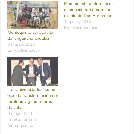
Montequinto podría pasar
de considerarse barrio a
distrito de Dos Hermanas
12 junio, 2013
En «Destacadas»
Montequinto será capital
del enganche andaluz
3 marzo, 2026
En «Actividades»
Las Universidades, como
ejes de transformación del
territorio y generadoras
de valor
8 mayo, 2015
En «Cultura en
Montequinto»