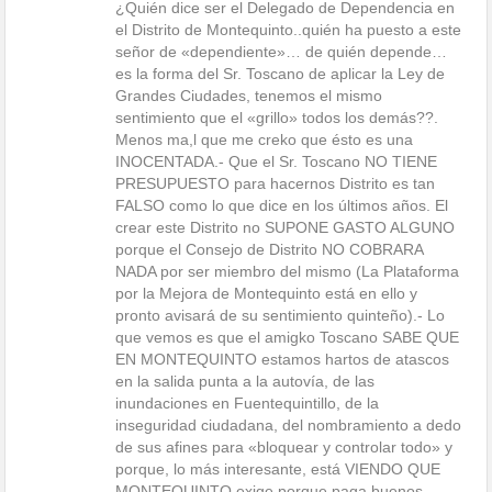
¿Quién dice ser el Delegado de Dependencia en
el Distrito de Montequinto..quién ha puesto a este
señor de «dependiente»… de quién depende…
es la forma del Sr. Toscano de aplicar la Ley de
Grandes Ciudades, tenemos el mismo
sentimiento que el «grillo» todos los demás??.
Menos ma,l que me creko que ésto es una
INOCENTADA.- Que el Sr. Toscano NO TIENE
PRESUPUESTO para hacernos Distrito es tan
FALSO como lo que dice en los últimos años. El
crear este Distrito no SUPONE GASTO ALGUNO
porque el Consejo de Distrito NO COBRARA
NADA por ser miembro del mismo (La Plataforma
por la Mejora de Montequinto está en ello y
pronto avisará de su sentimiento quinteño).- Lo
que vemos es que el amigko Toscano SABE QUE
EN MONTEQUINTO estamos hartos de atascos
en la salida punta a la autovía, de las
inundaciones en Fuentequintillo, de la
inseguridad ciudadana, del nombramiento a dedo
de sus afines para «bloquear y controlar todo» y
porque, lo más interesante, está VIENDO QUE
MONTEQUINTO exige porque paga buenos