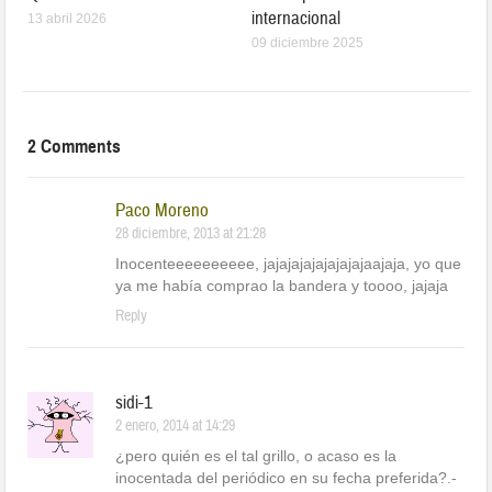
internacional
13 abril 2026
09 diciembre 2025
2 Comments
Paco Moreno
28 diciembre, 2013 at 21:28
Inocenteeeeeeeeee, jajajajajajajajajaajaja, yo que
ya me había comprao la bandera y toooo, jajaja
Reply
sidi-1
2 enero, 2014 at 14:29
¿pero quién es el tal grillo, o acaso es la
inocentada del periódico en su fecha preferida?.-