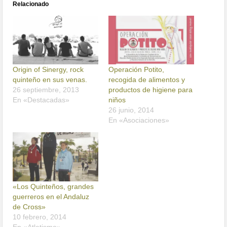
Relacionado
Origin of Sinergy, rock
Operación Potito,
quinteño en sus venas.
recogida de alimentos y
26 septiembre, 2013
productos de higiene para
En «Destacadas»
niños
26 junio, 2014
En «Asociaciones»
«Los Quinteños, grandes
guerreros en el Andaluz
de Cross»
10 febrero, 2014
En «Atletismo»