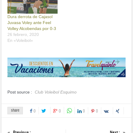
Dura derrota de Cajasol
Juvasa Voley ante Feel
Volley Alcobendas por 0-3
26 febrero, 2020
En «Voleibol»
Post source :
Club Voleibol Esquimo
share
0
0
0
0
Previous :
Next :