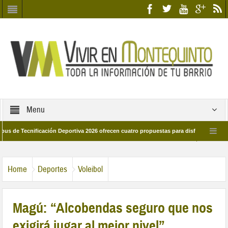
Menu
ecnificación Deportiva 2026 ofrecen cuatro propuestas para disfrutar del deporte 
 28 de marzo por las calles del barrio
Candidatos/as entidad Quinteña 2026
Home
Deportes
Voleibol
Magú: “Alcobendas seguro que nos
exigirá jugar al mejor nivel”