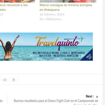
arco renuncia a los
Marco consigue la mínima europea
sión.
en Antequera
14
16 febrero, 2015
»
En «Atletismo»
Next :
do
Buenos resultados para el Draco Fight Club en el Campeonato de