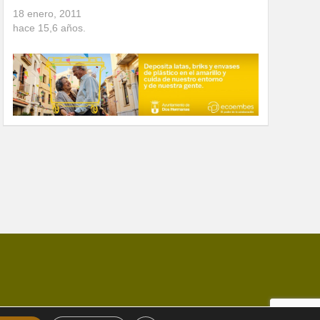
18 enero, 2011
hace
15,6
años.