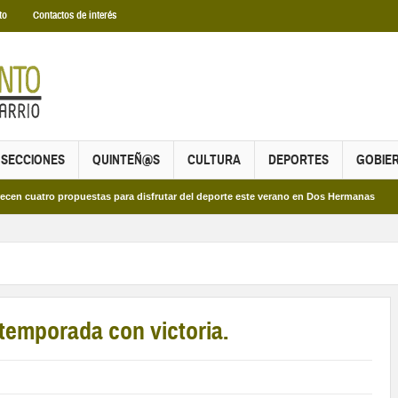
to
Contactos de interés
SECCIONES
QUINTEÑ@S
CULTURA
DEPORTES
GOBIE
ro propuestas para disfrutar del deporte este verano en Dos Hermanas
Más de
 temporada con victoria.