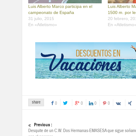
Luis Alberto Marco participa en el
Luis Alberto M
campeonato de España
1500 m. por le
31 julio, 2015
20 febrero, 20
En «Atletismo»
En «Atletismo
share
0
0
0
0
Previous :
Desquite de un C.W. Dos Hermanas-EMASESA que sigue soñan