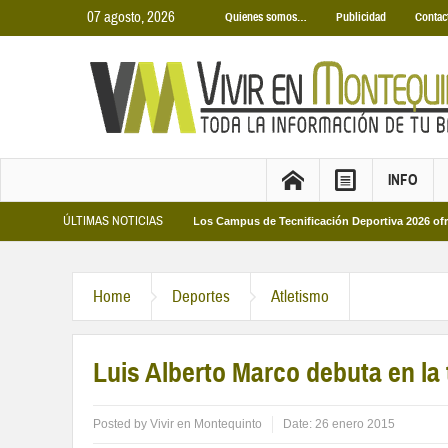
07 agosto, 2026
Quienes somos…
Publicidad
Contac
INFO
ÚLTIMAS NOTICIAS
s Municipales 2026
Los Campus de Tecnificación Deportiva 2026 ofrecen cuat
Home
Deportes
Atletismo
Luis Alberto Marco debuta en la
Posted by
Vivir en Montequinto
Date:
26 enero 2015