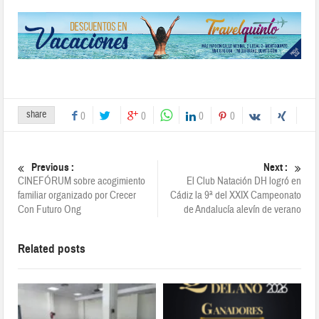
dirigidas a público infantil
y Pilates y
acondicionamiento físico
para adultos
Organiza: Asociación Dos
Hermanas Danza Activa
Cuándo: del 1 de julio al 1
de agosto (ambos
share
0
0
0
0
inclusive). Más
información: Elisa del
Pozo asociaciondhd@gmail.com y
Previous :
Next :
Centro Cultural Biblioteca
CINEFÓRUM sobre acogimiento
El Club Natación DH logró en
de Montequinto
familiar organizado por Crecer
Cádiz la 9ª del XXIX Campeonato
[/vc_column_text]…
Con Futuro Ong
de Andalucía alevín de verano
Related posts