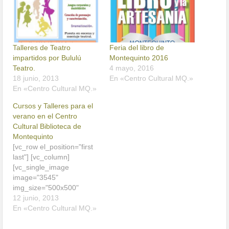
Talleres de Teatro
Feria del libro de
impartidos por Bululú
Montequinto 2016
Teatro.
4 mayo, 2016
18 junio, 2013
En «Centro Cultural MQ.»
En «Centro Cultural MQ.»
Cursos y Talleres para el
verano en el Centro
Cultural Biblioteca de
Montequinto
[vc_row el_position="first
last"] [vc_column]
[vc_single_image
image="3545"
img_size="500x500"
img_link_target="_self"
12 junio, 2013
el_position="first"]
En «Centro Cultural MQ.»
[vc_column_text] 1.-
Actividades de danza