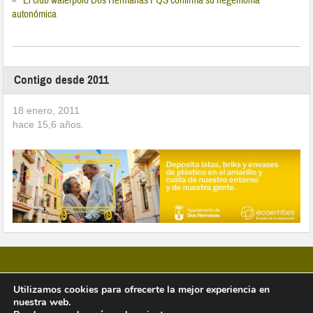
El club waterpolo Dos Hermanas PQS confirma su hegemonía
autonómica
Contigo desde 2011
18 enero, 2011
hace
15,6
años.
Utilizamos cookies para ofrecerte la mejor experiencia en
nuestra web.
Copyright © 2026 Vivir en Montequinto Periódico Digital