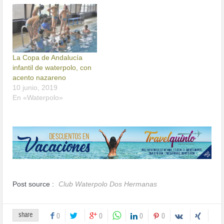
La Copa de Andalucía
infantil de waterpolo, con
acento nazareno
10 junio, 2019
En «Waterpolo»
Post source :
Club Waterpolo Dos Hermanas
share
0
0
0
0