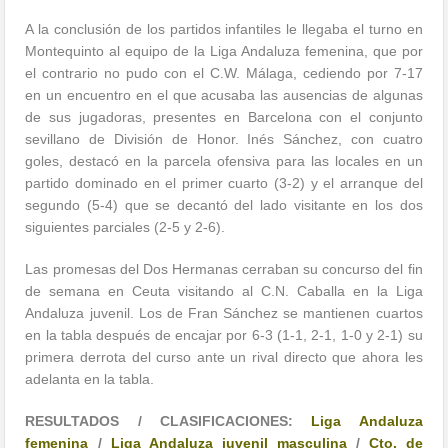
A la conclusión de los partidos infantiles le llegaba el turno en
Montequinto al equipo de la Liga Andaluza femenina, que por
el contrario no pudo con el C.W. Málaga, cediendo por 7-17
en un encuentro en el que acusaba las ausencias de algunas
de sus jugadoras, presentes en Barcelona con el conjunto
sevillano de División de Honor. Inés Sánchez, con cuatro
goles, destacó en la parcela ofensiva para las locales en un
partido dominado en el primer cuarto (3-2) y el arranque del
segundo (5-4) que se decantó del lado visitante en los dos
siguientes parciales (2-5 y 2-6).
Las promesas del Dos Hermanas cerraban su concurso del fin
de semana en Ceuta visitando al C.N. Caballa en la Liga
Andaluza juvenil. Los de Fran Sánchez se mantienen cuartos
en la tabla después de encajar por 6-3 (1-1, 2-1, 1-0 y 2-1) su
primera derrota del curso ante un rival directo que ahora les
adelanta en la tabla.
RESULTADOS / CLASIFICACIONES:
Liga Andaluza
femenina
/
Liga Andaluza juvenil masculina
/
Cto. de