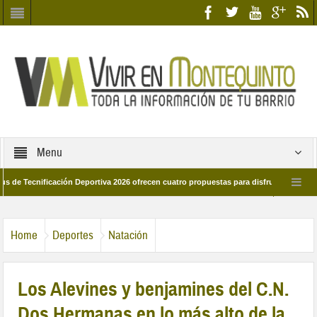
Menu
icación Deportiva 2026 ofrecen cuatro propuestas para disfrutar del deporte este 
de marzo por las calles del barrio
Candidatos/as entidad Quinteña 2026
Home
Deportes
Natación
Los Alevines y benjamines del C.N.
Dos Hermanas en lo más alto de la