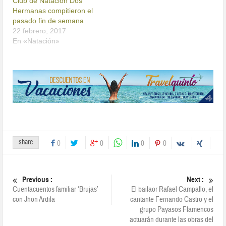
Club de Natación Dos
Hermanas compitieron el
pasado fin de semana
22 febrero, 2017
En «Natación»
share
0
0
0
0
Previous :
Next :
Cuentacuentos familiar ‘Brujas’
El bailaor Rafael Campallo, el
con Jhon Ardila
cantante Fernando Castro y el
grupo Payasos Flamencos
actuarán durante las obras del