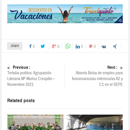
share
0
0
0
0
Previous :
Next :
Tertulia poética: Agrupación
Abierta Bolsa de empleo para
Literaria Mª Muñoz Crespillo –
funcionarios/as interinos/as A2 y
Noviembre 2021
C1 en el SEPE
Related posts