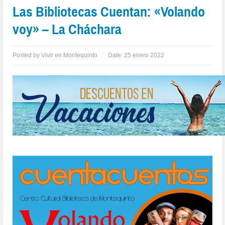
Las Bibliotecas Cuentan: «Volando
voy» – La Cháchara
Posted by
Vivir en Montequinto
Date:
25 enero 2022