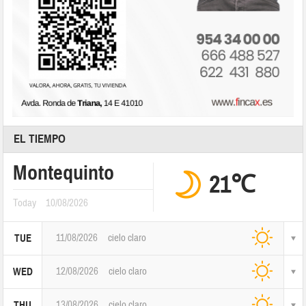
EL TIEMPO
Montequinto
21℃
Today
10/08/2026
11/08/2026
cielo claro
TUE
12/08/2026
cielo claro
WED
13/08/2026
cielo claro
THU