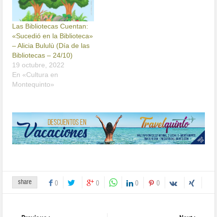
Las Bibliotecas Cuentan:
«Sucedió en la Biblioteca»
– Alicia Bululù (Día de las
Bibliotecas – 24/10)
19 octubre, 2022
En «Cultura en
Montequinto»
share
0
0
0
0