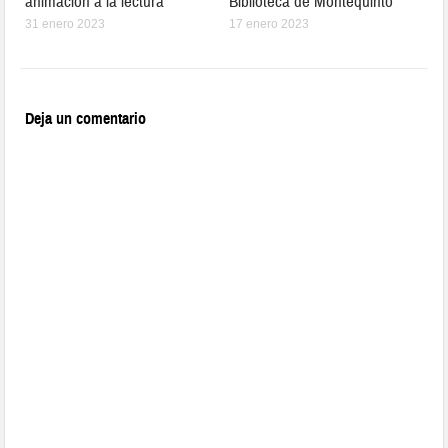
animación a la lectura
Biblioteca de Montequinto
31 enero 2023
17 enero 2023
Deja un comentario