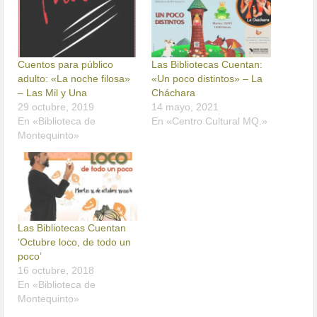
Cuentos para público
Las Bibliotecas Cuentan:
adulto: «La noche filosa»
«Un poco distintos» – La
– Las Mil y Una
Cháchara
29 octubre, 2019
14 mayo, 2021
En «Biblioteca de
En «Centro Cultural MQ.»
Montequinto»
Las Bibliotecas Cuentan
‘Octubre loco, de todo un
poco’
16 octubre, 2018
En «Biblioteca de
Montequinto»