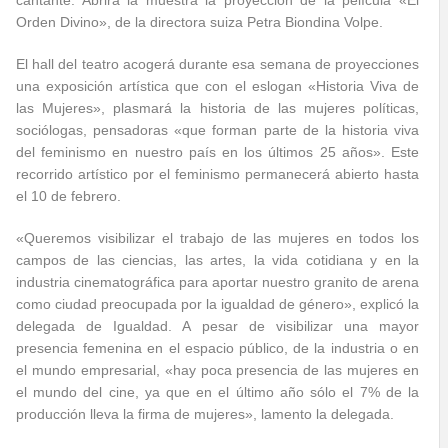
cantante. Abrirá la muestra la proyección de la película «El
Orden Divino», de la directora suiza Petra Biondina Volpe.
El hall del teatro acogerá durante esa semana de proyecciones
una exposición artística que con el eslogan «Historia Viva de
las Mujeres», plasmará la historia de las mujeres políticas,
sociólogas, pensadoras «que forman parte de la historia viva
del feminismo en nuestro país en los últimos 25 años». Este
recorrido artístico por el feminismo permanecerá abierto hasta
el 10 de febrero.
«Queremos visibilizar el trabajo de las mujeres en todos los
campos de las ciencias, las artes, la vida cotidiana y en la
industria cinematográfica para aportar nuestro granito de arena
como ciudad preocupada por la igualdad de género», explicó la
delegada de Igualdad. A pesar de visibilizar una mayor
presencia femenina en el espacio público, de la industria o en
el mundo empresarial, «hay poca presencia de las mujeres en
el mundo del cine, ya que en el último año sólo el 7% de la
producción lleva la firma de mujeres», lamento la delegada.